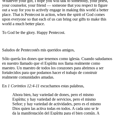
Whatever your gift, I hope you will talk to somebody, your priest,
your counselor, your friend — someone that you respect to figure
out a way for you to actively engage in making this world a better
place. That is Pentecost in action, when the spirit of God comes
upon everyone so that each of us can bring our gifts to make this
world a much better place.
To God be the glory. Happy Pentecost.
Saludos de Pentecostés mis queridos amigos,
Sólo quería los dones que tenemos como iglesia. Cuando saludamos
en nuestro llamado que el Espíritu nos llama realmente como
maestro. Un maestro de todos los corazones para abrirnos a ser
fortalecidos para que podamos hacer el trabajo de construir
realmente comunidades amadas.
En
1 Corintios 12:4-11
escuchamos estas palabras,
Ahora bien, hay variedad de dones, pero el mismo
Espíritu; y hay variedad de servicios, pero el mismo
Señor; y hay variedad de actividades, pero es el mismo
Dios quien las activa todas en todos. A cada uno se le
da la manifestación del Espíritu para el bien común. A