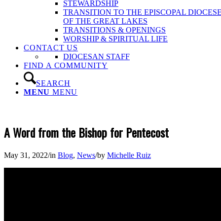
STEWARDSHIP
TRANSITION TO THE EPISCOPAL DIOCES
OF THE GREAT LAKES
TRANSITIONS & OPENINGS
WORSHIP & SPIRITUAL LIFE
CONTACT US
DIOCESAN STAFF
FIND A COMMUNITY
SEARCH
MENU
MENU
A Word from the Bishop for Pentecost
May 31, 2022
/
in
Blog
,
News
/
by
Michelle Ruiz