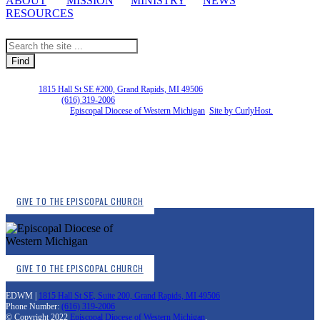
ABOUT
MISSION
MINISTRY
NEWS
RESOURCES
EDWM |
1815 Hall St SE #200, Grand Rapids, MI 49506
Phone Number:
(616) 319-2006
Copyright © 2026
Episcopal Diocese of Western Michigan
.
Site by CurlyHost.
GIVE TO THE EPISCOPAL CHURCH
GIVE TO THE EPISCOPAL CHURCH
EDWM |
1815 Hall St SE, Suite 200, Grand Rapids, MI 49506
Phone Number:
(616) 319-2006
© Copyright 2022
Episcopal Diocese of Western Michigan
.